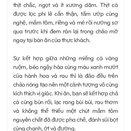
thịt chắc, ngọt và ít xương dăm. Thịt cá
được lọc phi lê cẩn thận, tẩm ướp cùng
nghệ, mắm tôm, riềng và mẻ rồi nướng sơ
qua trước khi đem rán lại trong chảo mỡ
ngay tại bàn ăn của thực khách.
Sự kết hợp giữa những miếng cá vàng
ruộm, béo ngậy hòa cùng màu xanh mướt
của hành hoa và rau thì là đảo đều trên
chảo nóng tạo nên một cảnh tượng vô cùng
kích thích vị giác. Khi ăn, bạn sẽ kết hợp chả
cá cùng bún rối, lạc rang bùi bùi, rau thơm
và không thể thiếu một chút mắm tôm
nguyên chất đã được pha chế, đánh sủi bọt
cùng chanh, ớt và đường.