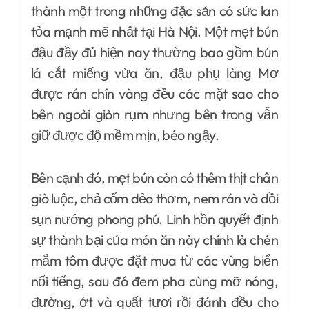
thành một trong những đặc sản có sức lan
tỏa mạnh mẽ nhất tại Hà Nội. Một mẹt bún
đậu đầy đủ hiện nay thường bao gồm bún
lá cắt miếng vừa ăn, đậu phụ làng Mơ
được rán chín vàng đều các mặt sao cho
bên ngoài giòn rụm nhưng bên trong vẫn
giữ được độ mềm mịn, béo ngậy.
Bên cạnh đó, mẹt bún còn có thêm thịt chân
giò luộc, chả cốm dẻo thơm, nem rán và dồi
sụn nướng phong phú. Linh hồn quyết định
sự thành bại của món ăn này chính là chén
mắm tôm được đặt mua từ các vùng biển
nổi tiếng, sau đó đem pha cùng mỡ nóng,
đường, ớt và quất tươi rồi đánh đều cho