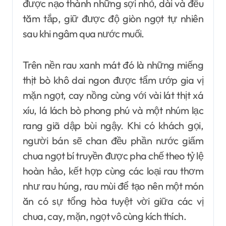
được nạo thành những sợi nhỏ, dài và đều
tăm tắp, giữ được độ giòn ngọt tự nhiên
sau khi ngâm qua nước muối.
Trên nền rau xanh mát đó là những miếng
thịt bò khô dai ngon được tẩm ướp gia vị
mặn ngọt, cay nồng cùng với vài lát thịt xá
xíu, lá lách bò phong phú và một nhúm lạc
rang giã dập bùi ngậy. Khi có khách gọi,
người bán sẽ chan đều phần nước giấm
chua ngọt bí truyền được pha chế theo tỷ lệ
hoàn hảo, kết hợp cùng các loại rau thơm
như rau húng, rau mùi để tạo nên một món
ăn có sự tổng hòa tuyệt vời giữa các vị
chua, cay, mặn, ngọt vô cùng kích thích.