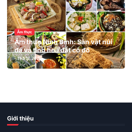
Ẩm thực
Ẩm thực Ninh Bình: Sản vật núi
đá và tinh hoa đất cố đô
Th3 31, 2026
Giới thiệu