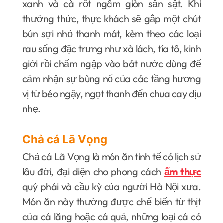
xanh và cà rốt ngâm giòn sần sật. Khi
thưởng thức, thực khách sẽ gắp một chút
bún sợi nhỏ thanh mát, kèm theo các loại
rau sống đặc trưng như xà lách, tía tô, kinh
giới rồi chấm ngập vào bát nước dùng để
cảm nhận sự bùng nổ của các tầng hương
vị từ béo ngậy, ngọt thanh đến chua cay dịu
nhẹ.
Chả cá Lã Vọng
Chả cá Lã Vọng là món ăn tinh tế có lịch sử
lâu đời, đại diện cho phong cách
ẩm thực
quý phái và cầu kỳ của người Hà Nội xưa.
Món ăn này thường được chế biến từ thịt
của cá lăng hoặc cá quả, những loại cá có