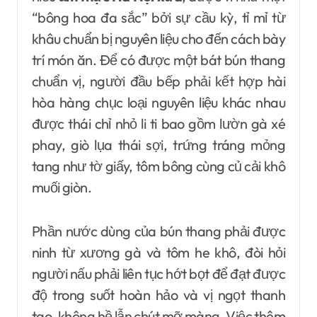
“bông hoa đa sắc” bởi sự cầu kỳ, tỉ mỉ từ
khâu chuẩn bị nguyên liệu cho đến cách bày
trí món ăn. Để có được một bát bún thang
chuẩn vị, người đầu bếp phải kết hợp hài
hòa hàng chục loại nguyên liệu khác nhau
được thái chỉ nhỏ li ti bao gồm lườn gà xé
phay, giò lụa thái sợi, trứng tráng mỏng
tang như tờ giấy, tôm bông cùng củ cải khô
muối giòn.
Phần nước dùng của bún thang phải được
ninh từ xương gà và tôm he khô, đòi hỏi
người nấu phải liên tục hớt bọt để đạt được
độ trong suốt hoàn hảo và vị ngọt thanh
tao, không hề lẫn chút mỡ màng. Việc thêm