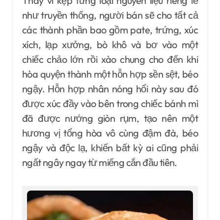
Thay vì kẹp từng loại nguyên liệu riêng lẻ
như truyền thống, người bán sẽ cho tất cả
các thành phần bao gồm pate, trứng, xúc
xích, lạp xưởng, bò khô và bơ vào một
chiếc chảo lớn rồi xào chung cho đến khi
hòa quyện thành một hỗn hợp sền sệt, béo
ngậy. Hỗn hợp nhân nóng hổi này sau đó
được xúc đầy vào bên trong chiếc bánh mì
đã được nướng giòn rụm, tạo nên một
hương vị tổng hòa vô cùng đậm đà, béo
ngậy và độc lạ, khiến bất kỳ ai cũng phải
ngất ngây ngay từ miếng cắn đầu tiên.