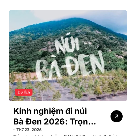
Du lịch
Kinh nghiệm đi núi
Bà Đen 2026: Trọn
Th7 23, 2026
bộ lịch trình, giá vé