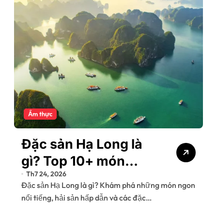
Ẩm thực
Đặc sản Hạ Long là
gì? Top 10+ món
Th7 24, 2026
ngon & địa chỉ mua
Đặc sản Hạ Long là gì? Khám phá những món ngon
uy tín
nổi tiếng, hải sản hấp dẫn và các đặc…