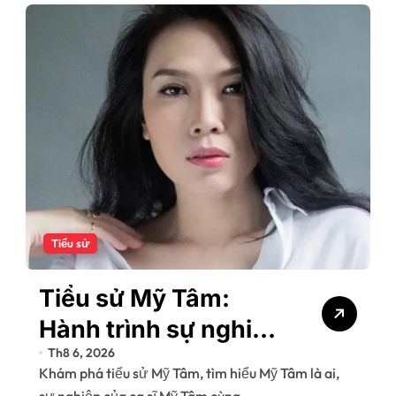
Tiểu sử
Tiểu sử Mỹ Tâm:
Hành trình sự nghiệp
Th8 6, 2026
của “Họa mi tóc nâu”
Khám phá tiểu sử Mỹ Tâm, tìm hiểu Mỹ Tâm là ai,
sự nghiệp của ca sĩ Mỹ Tâm cùng…