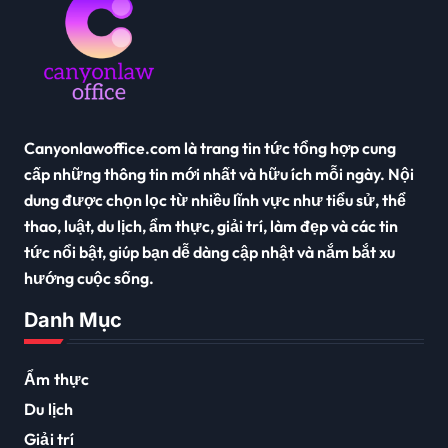
a
n
g
b
à
Canyonlawoffice.com là trang tin tức tổng hợp cung
i
cấp những thông tin mới nhất và hữu ích mỗi ngày. Nội
v
dung được chọn lọc từ nhiều lĩnh vực như tiểu sử, thể
thao, luật, du lịch, ẩm thực, giải trí, làm đẹp và các tin
i
tức nổi bật, giúp bạn dễ dàng cập nhật và nắm bắt xu
ế
hướng cuộc sống.
t
Danh Mục
Ẩm thực
Du lịch
Giải trí