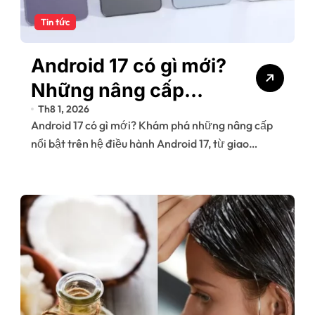
Tin tức
Android 17 có gì mới?
Những nâng cấp
Th8 1, 2026
đáng chú ý trên
Android 17 có gì mới? Khám phá những nâng cấp
phiên bản hệ điều
nổi bật trên hệ điều hành Android 17, từ giao…
hành mới của Google