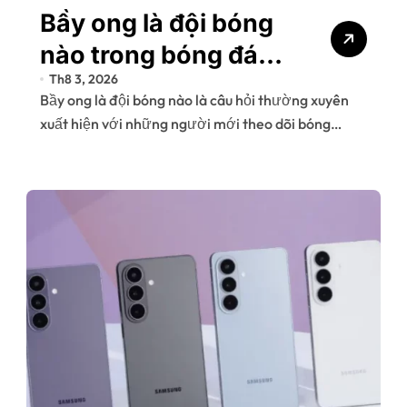
Bầy ong là đội bóng
nào trong bóng đá
Th8 3, 2026
cùng góc nhìn
Bầy ong là đội bóng nào là câu hỏi thường xuyên
chuyên gia
xuất hiện với những người mới theo dõi bóng…