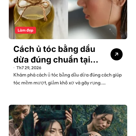
Làm đẹp
Cách ủ tóc bằng dầu
dừa đúng chuẩn tại
Th7 29, 2026
nhà giúp tóc bóng
Khám phá cách ủ tóc bằng dầu dừa đúng cách giúp
mượt, giảm gãy rụng
tóc mềm mượt, giảm khô xơ và gãy rụng.…