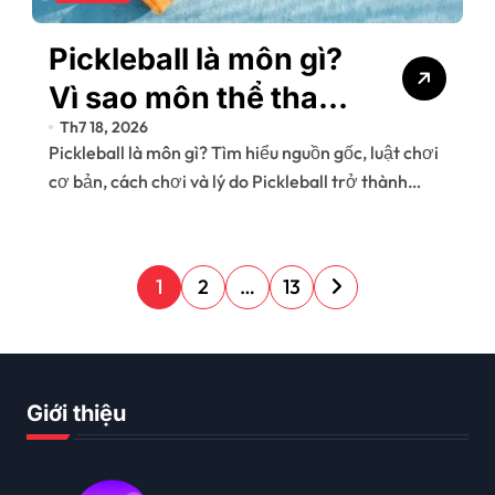
Pickleball là môn gì?
Vì sao môn thể thao
Th7 18, 2026
này đang “gây sốt”?
Pickleball là môn gì? Tìm hiểu nguồn gốc, luật chơi
cơ bản, cách chơi và lý do Pickleball trở thành…
P
1
2
…
13
h
â
n
Giới thiệu
t
r