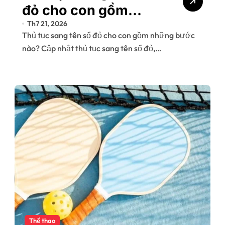
đỏ cho con gồm
Th7 21, 2026
những gì? Hướng
Thủ tục sang tên sổ đỏ cho con gồm những bước
dẫn chi tiết mới nhất
nào? Cập nhật thủ tục sang tên sổ đỏ,…
Thể thao