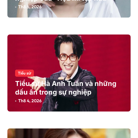
v
Th8 6, 2026
i
ế
t
Tiểu sử
Tiểu sử Hà Anh Tuấn và những
dấu ấn trong sự nghiệp
Th8 4, 2026