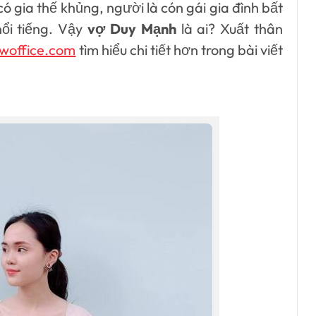
ó gia thế khủng, người là cón gái gia đình bất
nổi tiếng. Vậy
vợ Duy Mạnh
là ai? Xuất thân
woffice.com
tìm hiểu chi tiết hơn trong bài viết