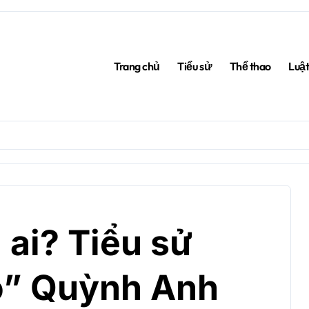
Trang chủ
Tiểu sử
Thể thao
Luậ
 ai? Tiểu sử
o” Quỳnh Anh