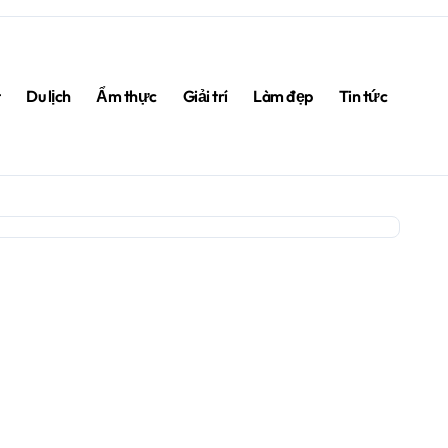
t
Du lịch
Ẩm thực
Giải trí
Làm đẹp
Tin tức