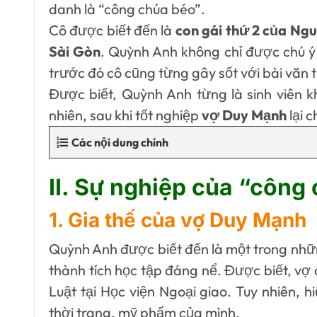
danh là “công chúa béo”.
Cô được biết đến là
con gái thứ 2 của Ng
Sài Gòn
. Quỳnh Anh không chỉ được chú ý
trước đó cô cũng từng gây sốt với bài văn 
Được biết, Quỳnh Anh từng là sinh viên k
nhiên, sau khi tốt nghiệp
vợ Duy Mạnh
lại 
Các nội dung chính
II. Sự nghiệp của “côn
1. Gia thế của vợ Duy Mạnh
Quỳnh Anh được biết đến là một trong nh
thành tích học tập đáng nể. Được biết, vợ
Luật tại Học viện Ngoại giao. Tuy nhiên, h
thời trang, mỹ phẩm của mình.