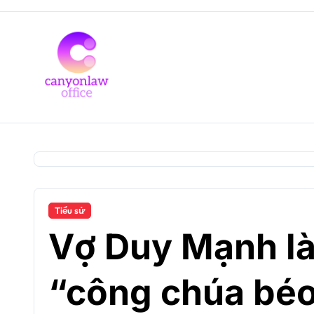
Skip
to
content
Tiểu sử
Vợ Duy Mạnh là
“công chúa bé