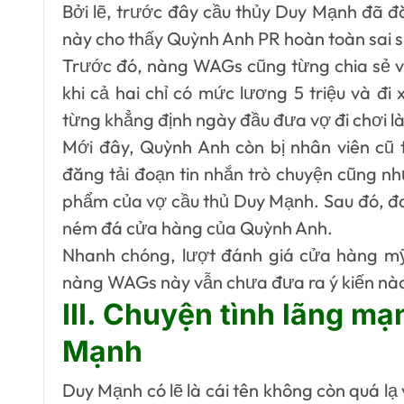
Bởi lẽ, trước đây cầu thủy Duy Mạnh đã đă
này cho thấy Quỳnh Anh PR hoàn toàn sai s
Trước đó, nàng WAGs cũng từng chia sẻ v
khi cả hai chỉ có mức lương 5 triệu và đ
từng khẳng định ngày đầu đưa vợ đi chơi là
Mới đây, Quỳnh Anh còn bị nhân viên cũ 
đăng tải đoạn tin nhắn trò chuyện cũng nh
phẩm của vợ cầu thủ Duy Mạnh. Sau đó, đa
ném đá cửa hàng của Quỳnh Anh.
Nhanh chóng, lượt đánh giá cửa hàng mỹ
nàng WAGs này vẫn chưa đưa ra ý kiến nào 
III. Chuyện tình lãng m
Mạnh
Duy Mạnh có lẽ là cái tên không còn quá lạ