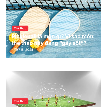
Thể thao
Pickleball là môn gì? Vì sao môn
thể thao này đang “gây sốt”?
Th7 18, 2026
Thể thao