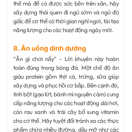
thế mà để có được sức bền trên sân, hãy
xây dựng thói quen đi ngủ sớm và ngủ đủ
giấc để cơ thể có thời gian nghỉ ngơi, tái tạo
năng lượng cho các hoạt động ngày mới.
8. Ăn uống dinh dưỡng
“Ăn gì chơi nấy” – Lời khuyên này hoàn
toàn đúng trong bóng đá. Một chế độ ăn
giàu protein gồm thịt cá, trứng, sữa giúp
xây dựng và phục hồi cơ bắp. Bên cạnh đó,
tinh bột (gạo lứt, bánh mì nguyên cám) cung
cấp năng lượng cho các hoạt động dài hơi,
còn rau xanh và trái cây bổ sung vitamin
cho cơ thể. Hãy tuyệt đối tránh xa các thực
phẩm chứa nhiều đường, dầu mỡ như các