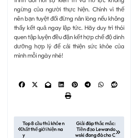
ngừng của người thực hiện. Chính vì thế
nên bạn tuyệt đối đừng nản lòng nếu không
thấy kết quả ngay lập tức. Hãy duy trì thói
quen tập luyện đều đặn kết hợp chế độ dinh
dưỡng hợp lý để cải thiện sức khỏe của
mình mỗi ngày nhé!
Đ
Top 8 cầu thủ khỏe n
Giải đáp thắc mắc:
hất thế giới hiện na
Tiền đạo Lewando
i
y
wski đang đá cho C