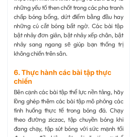
những yếu tố then chốt trong các pha tranh
chấp bóng bổng, dứt điểm bằng đầu hay
những cú cắt bóng bất ngờ. Các bài tập
bật nhảy đơn giản, bật nhảy xếp chân, bật
nhảy sang ngang sẽ giúp bạn thống trị
không chiến trên sân.
6. Thực hành các bài tập thực
chiến
Bên cạnh các bài tập thể lực nền tảng, hãy
lồng ghép thêm các bài tập mô phỏng các
tình huống thực tế trong bóng đá. Chạy
theo đường ziczac, tập chuyền bóng khi
đang chạy, tập sút bóng với sức mạnh tối