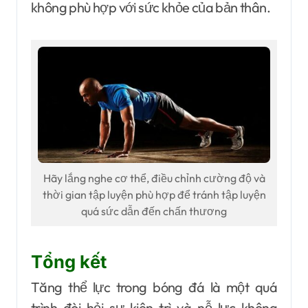
không phù hợp với sức khỏe của bản thân.
Hãy lắng nghe cơ thể, điều chỉnh cường độ và
thời gian tập luyện phù hợp để tránh tập luyện
quá sức dẫn đến chấn thương
Tổng kết
Tăng thể lực trong bóng đá là một quá
trình đòi hỏi sự kiên trì và nỗ lực không