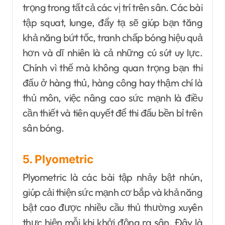
trọng trong tất cả các vị trí trên sân. Các bài
tập squat, lunge, đẩy tạ sẽ giúp bạn tăng
khả năng bứt tốc, tranh chấp bóng hiệu quả
hơn và dĩ nhiên là cả những cú sút uy lực.
Chính vì thế mà không quan trọng bạn thi
đấu ở hàng thủ, hàng công hay thậm chí là
thủ môn, việc nâng cao sức mạnh là điều
cần thiết và tiên quyết để thi đấu bền bỉ trên
sân bóng.
5. Plyometric
Plyometric là các bài tập nhảy bật nhún,
giúp cải thiện sức mạnh cơ bắp và khả năng
bật cao được nhiều cầu thủ thường xuyên
thực hiện mỗi khi khởi động ra sân. Đây là