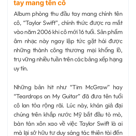
tay mang tên cô
Album phòng thu đầu tay mang chính tên
cô, “Taylor Swift”, chính thức được ra mắt
vào năm 2006 khi cô mới 16 tuổi. Sản phẩm
âm nhạc này ngay lập tức gặt hái được
những thành công thương mại khổng lồ,
trụ vững nhiều tuần trên các bảng xếp hạng
uy tín.
Những bản hit như “Tim McGraw” hay
“Teardrops on My Guitar” đã đưa tên tuổi
cô lan tỏa rộng rãi. Lúc này, khán giả đại
chúng trên khắp nước Mỹ bắt đầu tò mò,
bàn tán xôn xao về việc Taylor Swift là ai
mà lại sở hữu tư duy sáng tác thiên tài đến