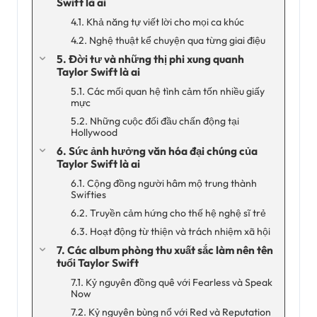
Swift là ai
4.1. Khả năng tự viết lời cho mọi ca khúc
4.2. Nghệ thuật kể chuyện qua từng giai điệu
5. Đời tư và những thị phi xung quanh
Taylor Swift là ai
5.1. Các mối quan hệ tình cảm tốn nhiều giấy
mực
5.2. Những cuộc đối đầu chấn động tại
Hollywood
6. Sức ảnh hưởng văn hóa đại chúng của
Taylor Swift là ai
6.1. Cộng đồng người hâm mộ trung thành
Swifties
6.2. Truyền cảm hứng cho thế hệ nghệ sĩ trẻ
6.3. Hoạt động từ thiện và trách nhiệm xã hội
7. Các album phòng thu xuất sắc làm nên tên
tuổi Taylor Swift
7.1. Kỷ nguyên đồng quê với Fearless và Speak
Now
7.2. Kỷ nguyên bùng nổ với Red và Reputation