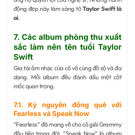
động đẹp này làm sáng tỏ
Taylor Swift là
ai
.
7. Các album phòng thu xuất
sắc làm nên tên tuổi Taylor
Swift
Gia tài âm nhạc của cô vô cùng đồ sộ và đa
dạng. Mỗi album đều đánh dấu một cột
mốc quan trọng.
7.1. Kỷ nguyên đồng quê với
Fearless và Speak Now
“Fearless” đã mang về cho cô giải Grammy
đầu tiên trong đời. “Speak Now” là album