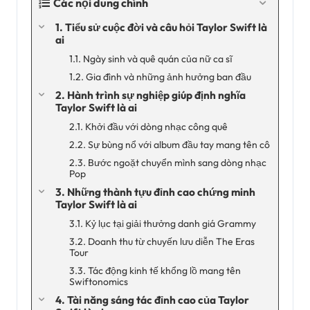
Các nội dung chính
1. Tiểu sử cuộc đời và câu hỏi Taylor Swift là
ai
1.1. Ngày sinh và quê quán của nữ ca sĩ
1.2. Gia đình và những ảnh hưởng ban đầu
2. Hành trình sự nghiệp giúp định nghĩa
Taylor Swift là ai
2.1. Khởi đầu với dòng nhạc công quê
2.2. Sự bùng nổ với album đầu tay mang tên cô
2.3. Bước ngoặt chuyển mình sang dòng nhạc
Pop
3. Những thành tựu đỉnh cao chứng minh
Taylor Swift là ai
3.1. Kỷ lục tại giải thưởng danh giá Grammy
3.2. Doanh thu từ chuyến lưu diễn The Eras
Tour
3.3. Tác động kinh tế khổng lồ mang tên
Swiftonomics
4. Tài năng sáng tác đỉnh cao của Taylor