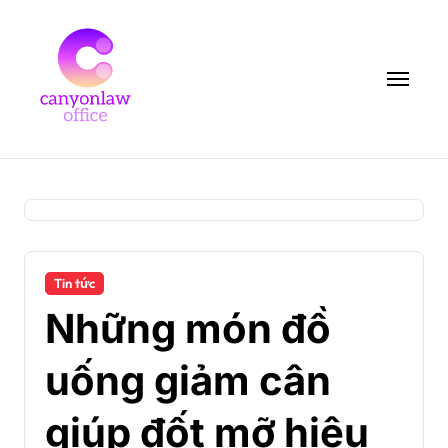
Skip
to
content
Tin tức
Những món đồ
uống giảm cân
giúp đốt mỡ hiệu