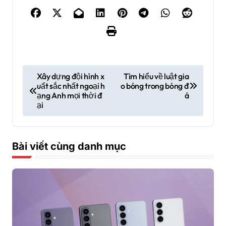
Đ
Xây dựng đội hình x
Tìm hiểu về luật gia
uất sắc nhất ngoại h
o bóng trong bóng đ
i
ạng Anh mọi thời đ
á
ề
ại
u
h
Bài viết cùng danh mục
ư
ớ
n
g
b